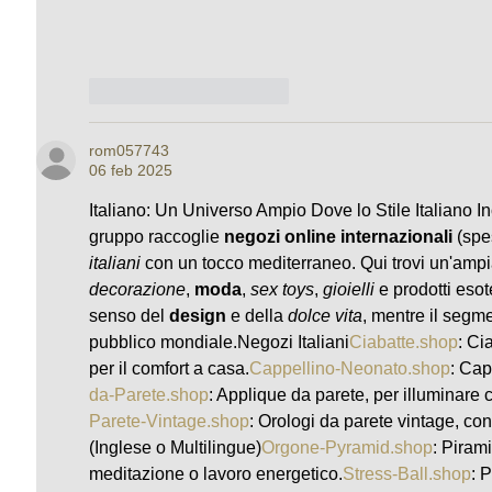
Mi piace
Rispondi
rom057743
06 feb 2025
Italiano: Un Universo Ampio Dove lo Stile Italiano In
gruppo raccoglie 
negozi online internazionali
 (spe
italiani
 con un tocco mediterraneo. Qui trovi un'ampi
decorazione
, 
moda
, 
sex toys
, 
gioielli
 e prodotti esot
senso del 
design
 e della 
dolce vita
, mentre il segme
pubblico mondiale.Negozi 
Italiani
Ciabatte.shop
: Ci
per il comfort a 
casa.
Cappellino-Neonato.shop
: Cap
da-Parete.shop
: Applique da parete, per illuminare 
Parete-Vintage.shop
: Orologi da parete vintage, co
(Inglese o Multilingue)
Orgone-Pyramid.shop
: Piram
meditazione o lavoro 
energetico.
Stress-Ball.shop
: 