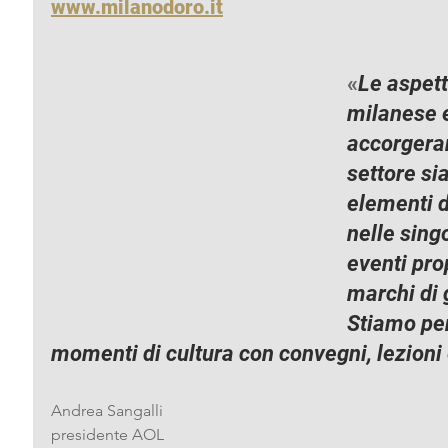
www.milanodoro.it
«
Le aspetta
milanese ed
accorgeran
settore si
elementi d
nelle singo
eventi prop
marchi di g
Stiamo pe
momenti di cultura con convegni, lezioni
Andrea Sangalli
presidente AOL