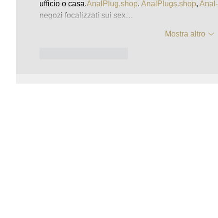
ufficio o 
casa.
AnalPlug.shop
, 
AnalPlugs.shop
, 
Anal
negozi focalizzati sui sex…
Mostra altro
Mi piace
Rispondi