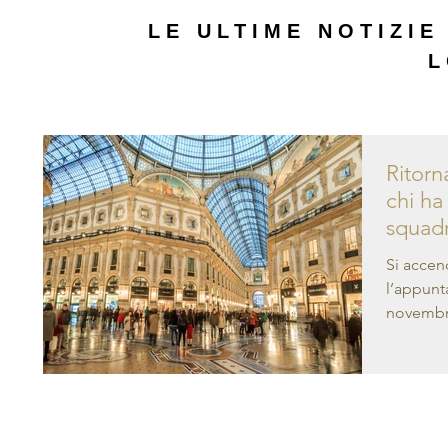
LE ULTIME NOTIZIE
L
Ritorn
chi ha
squad
Si accen
l’appunt
novembre 