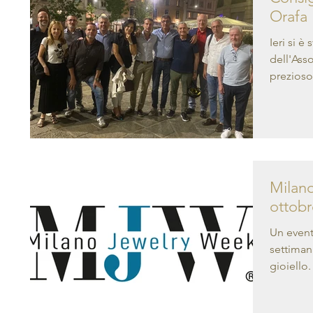
Orafa
Ieri si è
dell'Ass
prezioso,
Milano
ottobr
Un evento
settiman
gioiello.