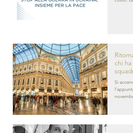
Ritorn
chi ha
squad
Si accen
l’appunt
novembre 