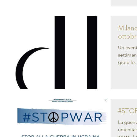
Milano
ottobr
Un evento
settiman
gioiello.
#STO
La guerr
umanitar
costo. Le