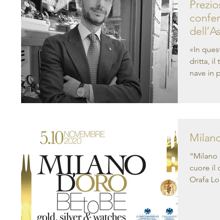
Prezio
confe
dell’A
«In ques
dritta, i
nave in p
Milan
“Milano 
cuore il con